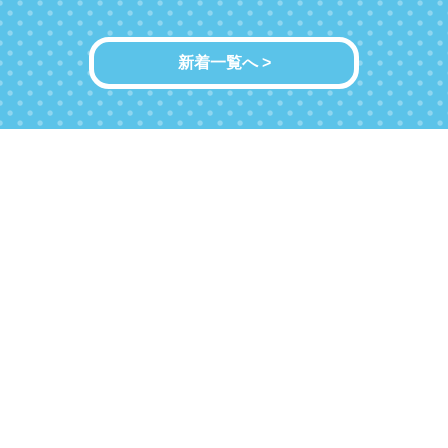
新着一覧へ >
Drip Water Server VW の仕様
定格電圧
100V AC