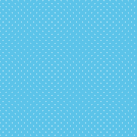
美味しい
ドリップ方式のフィルターを使用しているので、お
水が美味しいです。地層を染み渡ってろ過される天
然水と同じ原理を採用しています。
クセが無く、サッパリ・スッキリした美味しいお水
をいつでもお飲みいただけます。
注文不要