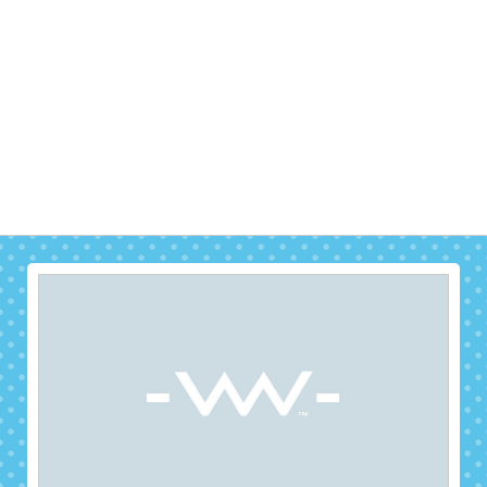
ボトルの置き場所が必要なくて嬉い
自分でろ過するので、お水のボトルを置く場所が
必要ないのが助かってます。面倒な注文や受取の
必要がないのも良いです。
E.S（30代 女性）名古屋市