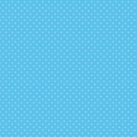
要もなくお客さまのペースでお飲みいただけます。
ボトルの置き場所が不要
使用する分だけをその場でろ過するので、ボトルを
置いておく必要はありません。