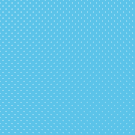
飲み放題
たくさん飲んでも料金は変わらない。水道水をろ過
していつでもおいしいお水を好きなだけ使うことが
できます。