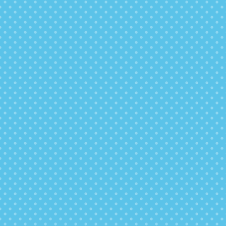
今までのようにお水を受け取る必要はありません。
これからは、受け取りのために予定を空けておく必
要もなくお客さまのペースでお飲みいただけます。
受取不要
今までのようにお水を受け取る必要はありません。
これからは、受け取りのために予定を空けておく必